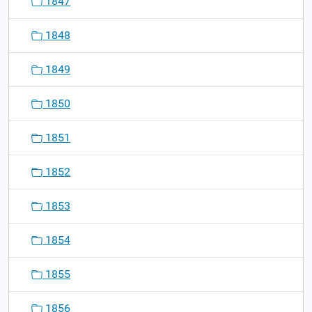
1847
1848
1849
1850
1851
1852
1853
1854
1855
1856