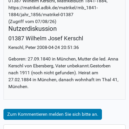
01387 Wilhelm Kerschl
, Matrikelbuch
1841-1884
,
https://matrikel.adbk.de/matrikel/mb_1841-
1884/jahr_1856/matrikel-01387
(Zugriff vom
07/08/26
)
Nutzerdiskussion
01387 Wilhelm Josef Kerschl
Kerschl, Peter
2008-04-24 20:51:36
Geboren: 27.09.1840 in München, Mutter die led. Anna
Kerschl von Ebersberg, Vater unbekannt.Gestorben
nach 1911 (noch nicht gefunden). Heirat am
27.02.1884 in München, danach wohnhaft im Thal 41,
München.
Zum Kommentieren melden Sie sich bitte an.
N