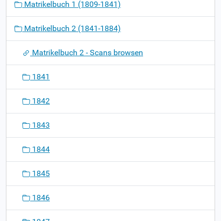
Matrikelbuch 1 (1809-1841)
a
v
Matrikelbuch 2 (1841-1884)
i
g
Matrikelbuch 2 - Scans browsen
a
t
1841
i
o
1842
n
1843
1844
1845
1846