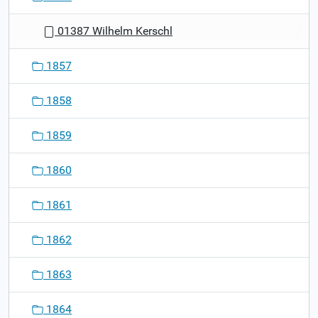
01387 Wilhelm Kerschl
1857
1858
1859
1860
1861
1862
1863
1864