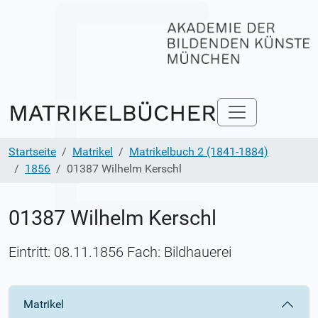
Startseite
Matrikel
Matrikelbuch 2 (1841-1884)
1856
01387 Wilhelm Kerschl
01387 Wilhelm Kerschl
Eintritt: 08.11.1856 Fach: Bildhauerei
Matrikel