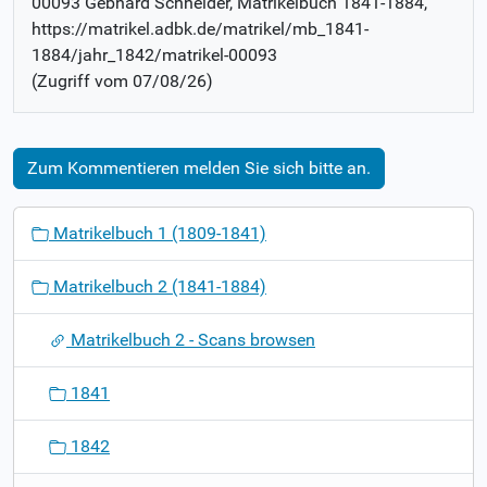
00093 Gebhard Schneider
, Matrikelbuch
1841-1884
,
https://matrikel.adbk.de/matrikel/mb_1841-
1884/jahr_1842/matrikel-00093
(Zugriff vom
07/08/26
)
Zum Kommentieren melden Sie sich bitte an.
N
Matrikelbuch 1 (1809-1841)
a
v
Matrikelbuch 2 (1841-1884)
i
g
Matrikelbuch 2 - Scans browsen
a
t
1841
i
o
1842
n