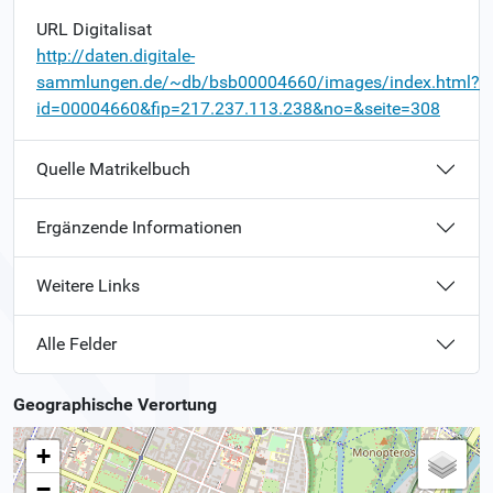
URL Digitalisat
http://daten.digitale-
sammlungen.de/~db/bsb00004660/images/index.html?
id=00004660&fip=217.237.113.238&no=&seite=308
Quelle Matrikelbuch
Ergänzende Informationen
Weitere Links
Alle Felder
Geographische Verortung
+
−