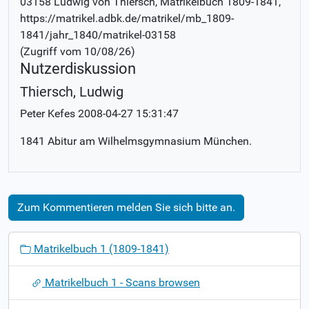
03158 Ludwig von Thiersch
, Matrikelbuch
1809-1841
,
https://matrikel.adbk.de/matrikel/mb_1809-
1841/jahr_1840/matrikel-03158
(Zugriff vom
10/08/26
)
Nutzerdiskussion
Thiersch, Ludwig
Peter Kefes
2008-04-27 15:31:47
1841 Abitur am Wilhelmsgymnasium München.
Zum Kommentieren melden Sie sich bitte an.
N
Matrikelbuch 1 (1809-1841)
a
v
Matrikelbuch 1 - Scans browsen
i
g