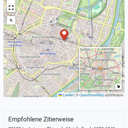
Leaflet
|
©
OpenStreetMap
contributors
Empfohlene Zitierweise