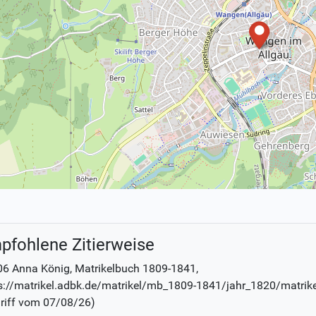
pfohlene Zitierweise
06 Anna König
, Matrikelbuch
1809-1841
,
s://matrikel.adbk.de/matrikel/mb_1809-1841/jahr_1820/matrik
riff vom
07/08/26
)