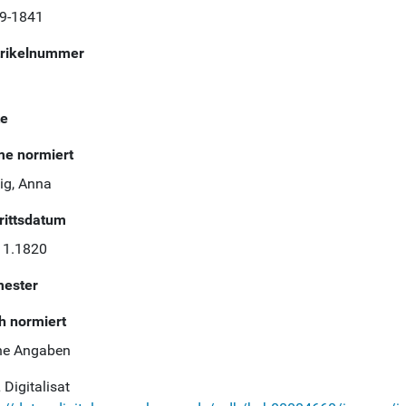
9-1841
rikelnummer
te
e normiert
ig, Anna
trittsdatum
11.1820
ester
h normiert
ne Angaben
Digitalisat