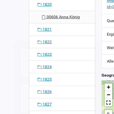
htt
1820
id=
00606 Anna König
Que
1821
Erg
1822
Wei
1823
Alle
1824
Geogra
1825
+
1826
−
1827