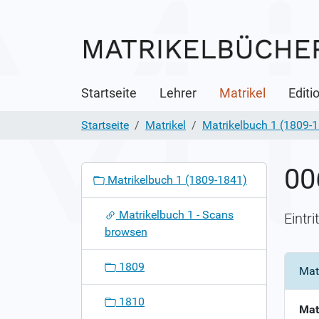
Startseite
Lehrer
Matrikel
Editi
Startseite
Matrikel
Matrikelbuch 1 (1809-
00
N
Matrikelbuch 1 (1809-1841)
a
v
Matrikelbuch 1 - Scans
Eintr
i
browsen
g
a
1809
Mat
t
i
1810
o
Mat