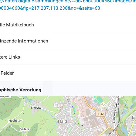
p://daten.digitale-sammlungen.de/~db/bsb00004660/images/i
00004660&fip=217.237.113.238&no=&seite=63
lle Matrikelbuch
änzende Informationen
tere Links
 Felder
phische Verortung